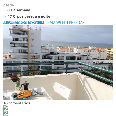
desde
350 €
/ semana
( 17 € por pessoa e noite )
Adicionar aos favoritos
T1 Avenida Mar 8 200M PRAIA WI-FI 4 PESSOAS
16
comentários