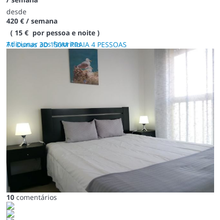
desde
420 €
/ semana
( 15 € por pessoa e noite )
Adicionar aos favoritos
T1 Dunas 3D 150M PRAIA 4 PESSOAS
10
comentários