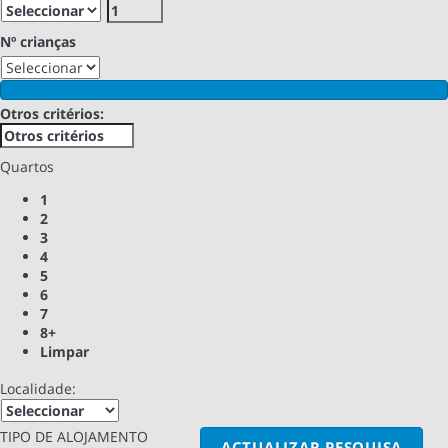
Nº crianças
Otros critérios:
Quartos
1
2
3
4
5
6
7
8+
Limpar
Localidade:
TIPO DE ALOJAMENTO
ACTUALIZAR PESQUISA