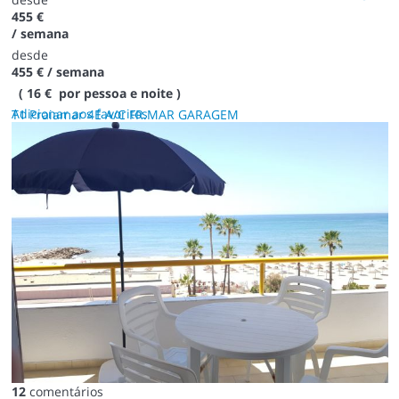
455 €
/ semana
desde
455 €
/ semana
( 16 € por pessoa e noite )
Adicionar aos favoritos
T1 Praiamar 4E A/C FR.MAR GARAGEM
12
comentários