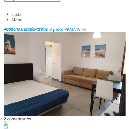
Llista
Mapa
Adicionar aos favoritos
T0 A/C Varandas Mar 3ºB perto PRAIA Wi-Fi
2
comentários