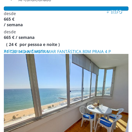
+ INFO
desde
665 €
/ semana
desde
665 €
/ semana
( 24 € por pessoa e noite )
Adicionar aos favoritos
T1 T20 14D A/C VISTA MAR FANTÁSTICA 80M PRAIA 4 P