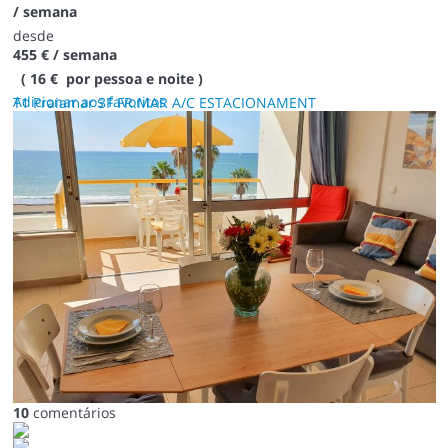
/ semana
desde
455 €
/ semana
( 16 € por pessoa e noite )
Adicionar aos favoritos
T1 Praiamar 3F FR.MAR A/C ESTACIONAMENT
10
comentários