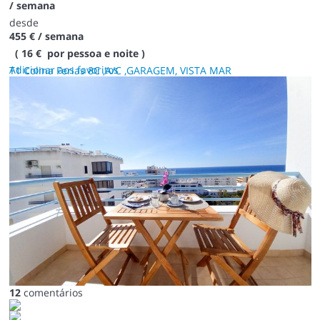
/ semana
desde
455 €
/ semana
( 16 € por pessoa e noite )
Adicionar aos favoritos
T1 Colina Ferias 8C ,A/C ,GARAGEM, VISTA MAR
12
comentários