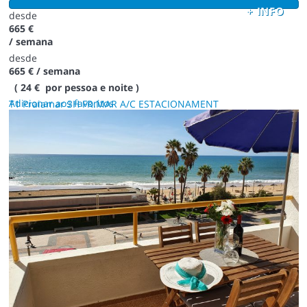
+ INFO
desde
665 €
/ semana
desde
665 €
/ semana
( 24 € por pessoa e noite )
Adicionar aos favoritos
T1 Praiamar 3H FR.MAR A/C ESTACIONAMENT