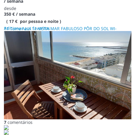
/ semana
desde
350 €
/ semana
( 17 € por pessoa e noite )
Adicionar aos favoritos
T1 Torre Azul 11 VISTA MAR FABULOSO PÔR DO SOL WI-
7
comentários