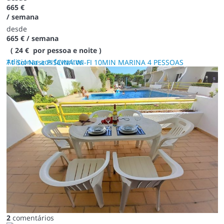
665 €
/ semana
desde
665 €
/ semana
( 24 € por pessoa e noite )
Adicionar aos favoritos
T1 Sol Nasc PISCINA WI-FI 10MIN MARINA 4 PESSOAS
2
comentários