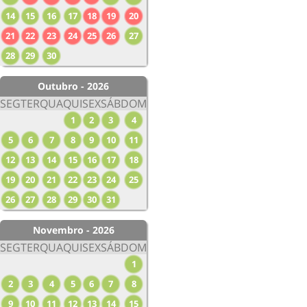
14
15
16
17
18
19
20
21
22
23
24
25
26
27
28
29
30
Outubro - 2026
SEG
TER
QUA
QUI
SEX
SÁB
DOM
1
2
3
4
5
6
7
8
9
10
11
12
13
14
15
16
17
18
19
20
21
22
23
24
25
26
27
28
29
30
31
Novembro - 2026
SEG
TER
QUA
QUI
SEX
SÁB
DOM
1
2
3
4
5
6
7
8
9
10
11
12
13
14
15