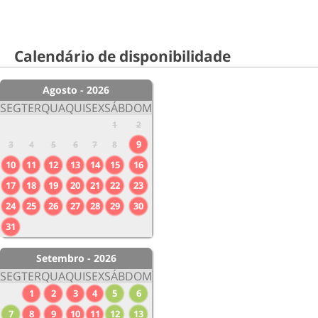
Calendário de disponibilidade
Agosto - 2026
SEG
TER
QUA
QUI
SEX
SÁB
DOM
1
2
9
3
4
5
6
7
8
10
11
12
13
14
15
16
17
18
19
20
21
22
23
24
25
26
27
28
29
30
31
Setembro - 2026
SEG
TER
QUA
QUI
SEX
SÁB
DOM
1
2
3
4
5
6
7
8
9
10
11
12
13