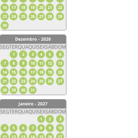
16
17
18
19
20
21
22
23
24
25
26
27
28
29
30
Dezembro - 2026
SEG
TER
QUA
QUI
SEX
SÁB
DOM
1
2
3
4
5
6
7
8
9
10
11
12
13
14
15
16
17
18
19
20
21
22
23
24
25
26
27
28
29
30
31
Janeiro - 2027
SEG
TER
QUA
QUI
SEX
SÁB
DOM
1
2
3
4
5
6
7
8
9
10
11
12
13
14
15
16
17