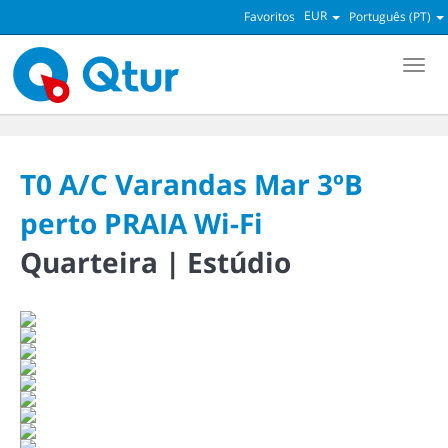
EUR
Favoritos
Português (PT)
Men
T0 A/C Varandas Mar 3ºB
perto PRAIA Wi-Fi
Quarteira |
Estúdio