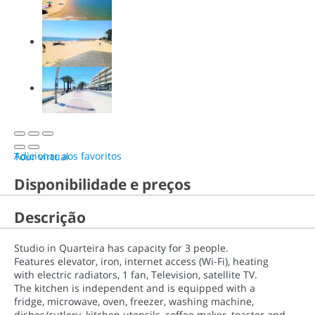
Adicionar aos favoritos
Tour virtual
Disponibilidade e preços
Descrição
Studio in Quarteira has capacity for 3 people.
Features elevator, iron, internet access (Wi-Fi), heating
with electric radiators, 1 fan, Television, satellite TV.
The kitchen is independent and is equipped with a
fridge, microwave, oven, freezer, washing machine,
dishes/cutlery, kitchen utensils, coffee maker, toaster and