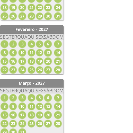
18
19
20
21
22
23
24
25
26
27
28
29
30
31
Fevereiro - 2027
SEG
TER
QUA
QUI
SEX
SÁB
DOM
1
2
3
4
5
6
7
8
9
10
11
12
13
14
15
16
17
18
19
20
21
22
23
24
25
26
27
28
Março - 2027
SEG
TER
QUA
QUI
SEX
SÁB
DOM
1
2
3
4
5
6
7
8
9
10
11
12
13
14
15
16
17
18
19
20
21
22
23
24
25
26
27
28
29
30
31