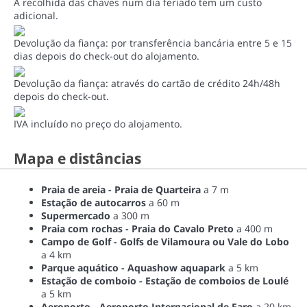
A recolhida das chaves num dia feriado tem um custo
adicional.
Devolução da fiança: por transferência bancária entre 5 e 15
dias depois do check-out do alojamento.
Devolução da fiança: através do cartão de crédito 24h/48h
depois do check-out.
IVA incluído no preço do alojamento.
Mapa e distâncias
Praia de areia - Praia de Quarteira
a 7 m
Estação de autocarros
a 60 m
Supermercado
a 300 m
Praia com rochas - Praia do Cavalo Preto
a 400 m
Campo de Golf - Golfs de Vilamoura ou Vale do Lobo
a 4 km
Parque aquático - Aquashow aquapark
a 5 km
Estação de comboio - Estação de comboios de Loulé
a 5 km
Aeroporto - Aeroporto Internacional de Faro
a 20 km