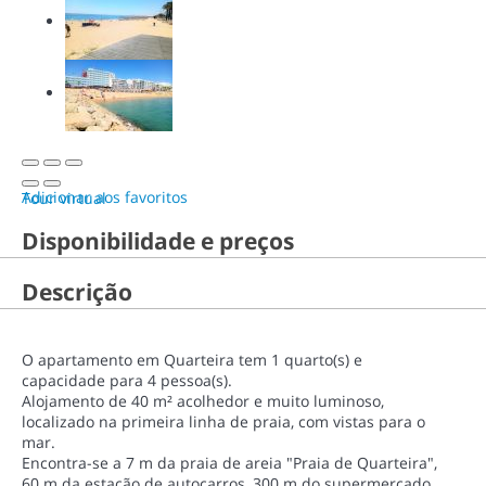
Adicionar aos favoritos
Tour virtual
Disponibilidade e preços
Descrição
O apartamento em Quarteira tem 1 quarto(s) e
capacidade para 4 pessoa(s).
Alojamento de 40 m² acolhedor e muito luminoso,
localizado na primeira linha de praia, com vistas para o
mar.
Encontra-se a 7 m da praia de areia "Praia de Quarteira",
60 m da estação de autocarros, 300 m do supermercado,