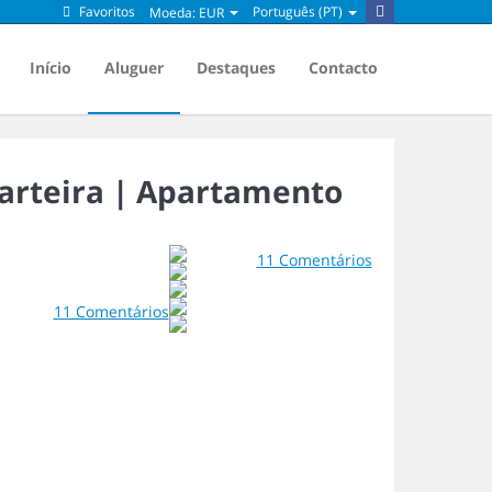
Favoritos
Português (PT)
Moeda:
EUR
Início
Aluguer
Destaques
Contacto
arteira |
Apartamento
11 Comentários
11 Comentários