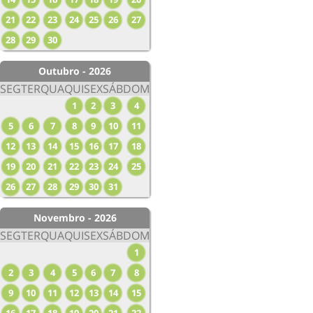
21
22
23
24
25
26
27
28
29
30
Outubro - 2026
SEG
TER
QUA
QUI
SEX
SÁB
DOM
1
2
3
4
5
6
7
8
9
10
11
12
13
14
15
16
17
18
19
20
21
22
23
24
25
26
27
28
29
30
31
Novembro - 2026
SEG
TER
QUA
QUI
SEX
SÁB
DOM
1
2
3
4
5
6
7
8
9
10
11
12
13
14
15