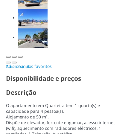
Adicionar aos favoritos
Tour virtual
Disponibilidade e preços
Descrição
O apartamento em Quarteira tem 1 quarto(s) e
capacidade para 4 pessoa(s).
Alojamento de 50 m².
Dispõe de elevador, ferro de engomar, acesso internet
(wifi), aquecimento com radiadores eléctricos, 1
ventilador, 1 Televisão, tv satélite.