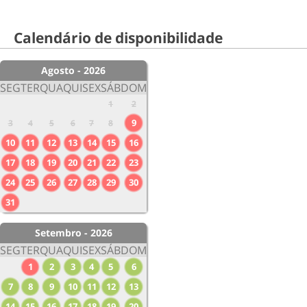
Calendário de disponibilidade
Agosto - 2026
SEG
TER
QUA
QUI
SEX
SÁB
DOM
1
2
9
3
4
5
6
7
8
10
11
12
13
14
15
16
17
18
19
20
21
22
23
24
25
26
27
28
29
30
31
Setembro - 2026
SEG
TER
QUA
QUI
SEX
SÁB
DOM
1
2
3
4
5
6
7
8
9
10
11
12
13
14
15
16
17
18
19
20