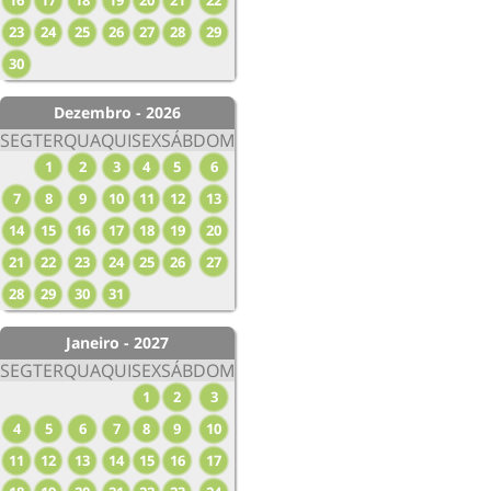
16
17
18
19
20
21
22
23
24
25
26
27
28
29
30
Dezembro - 2026
SEG
TER
QUA
QUI
SEX
SÁB
DOM
1
2
3
4
5
6
7
8
9
10
11
12
13
14
15
16
17
18
19
20
21
22
23
24
25
26
27
28
29
30
31
Janeiro - 2027
SEG
TER
QUA
QUI
SEX
SÁB
DOM
1
2
3
4
5
6
7
8
9
10
11
12
13
14
15
16
17