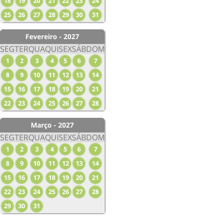
18
19
20
21
22
23
24
25
26
27
28
29
30
31
Fevereiro - 2027
SEG
TER
QUA
QUI
SEX
SÁB
DOM
1
2
3
4
5
6
7
8
9
10
11
12
13
14
15
16
17
18
19
20
21
22
23
24
25
26
27
28
Março - 2027
SEG
TER
QUA
QUI
SEX
SÁB
DOM
1
2
3
4
5
6
7
8
9
10
11
12
13
14
15
16
17
18
19
20
21
22
23
24
25
26
27
28
29
30
31